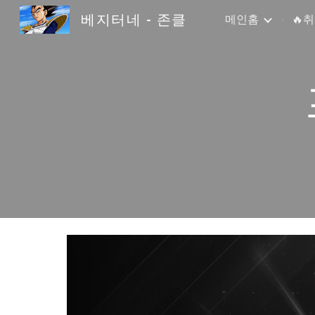
베지터네 - 존클
메인홈
🔥
Sk