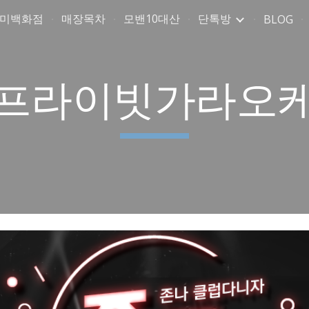
취미백화점
매장목차
모밴10대산
단톡방
BLOG
ip to main content
Skip to navigat
프라이빗가라오