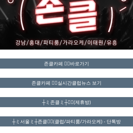
존클카페 ❤️‍🔥바로가기
존클카페 ❤️‍🔥실시간클럽뉴스 보기
┼ミ존클ミ┼❤️‍🔥(제휴방)
┼ミ서울ミ┼존클❤️‍🔥(클럽/파티룸/가라오케) - 단톡방