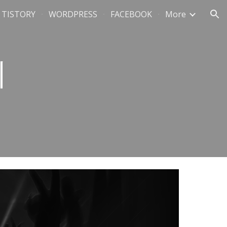
TISTORY
WORDPRESS
FACEBOOK
More
ion
케