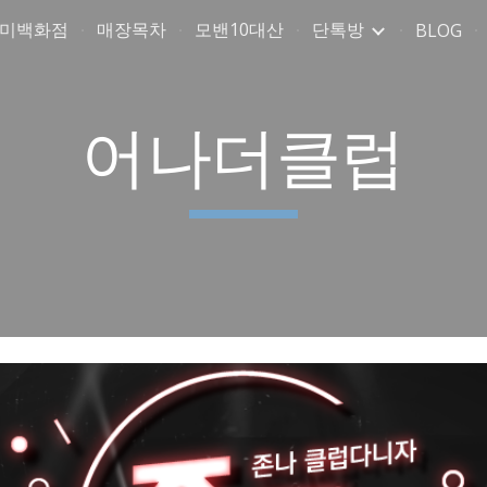
취미백화점
매장목차
모밴10대산
단톡방
BLOG
ip to main content
Skip to navigat
어나더클럽