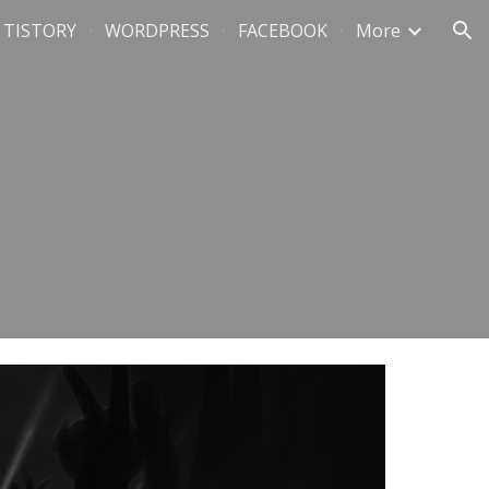
TISTORY
WORDPRESS
FACEBOOK
More
ion