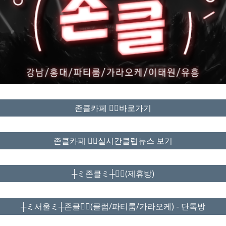
존클카페 ❤️‍🔥바로가기
존클카페 ❤️‍🔥실시간클럽뉴스 보기
┼ミ존클ミ┼❤️‍🔥(제휴방)
┼ミ서울ミ┼존클❤️‍🔥(클럽/파티룸/가라오케) - 단톡방