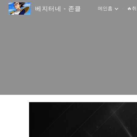
베지터네 - 존클
메인홈
🔥
Sk