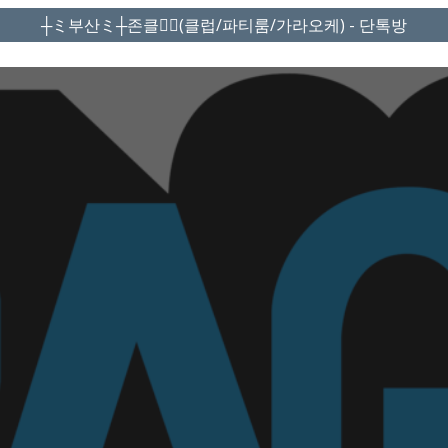
┼ミ부산ミ┼존클❤️‍🔥(클럽/파티룸/가라오케) - 단톡방