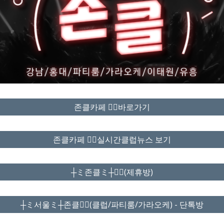
존클카페 ❤️‍🔥바로가기
존클카페 ❤️‍🔥실시간클럽뉴스 보기
┼ミ존클ミ┼❤️‍🔥(제휴방)
┼ミ서울ミ┼존클❤️‍🔥(클럽/파티룸/가라오케) - 단톡방