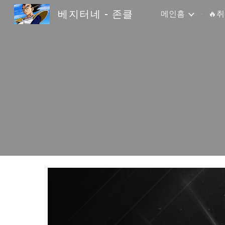
베지터네 - 존클
메인홈
🔥
Sk