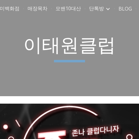
취미백화점
매장목차
모밴10대산
단톡방
BLOG
ip to main content
Skip to navigat
이태원클럽