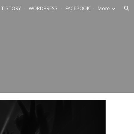
TISTORY
WORDPRESS
FACEBOOK
More
ion